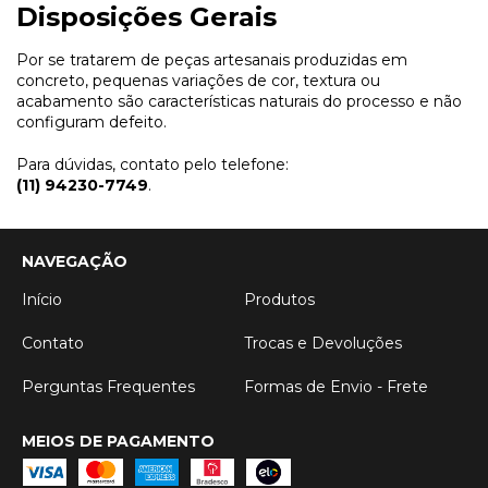
Disposições Gerais
Por se tratarem de peças artesanais produzidas em
concreto, pequenas variações de cor, textura ou
acabamento são características naturais do processo e não
configuram defeito.
Para dúvidas, contato pelo telefone:
(11) 94230-7749
.
NAVEGAÇÃO
Início
Produtos
Contato
Trocas e Devoluções
Perguntas Frequentes
Formas de Envio - Frete
MEIOS DE PAGAMENTO