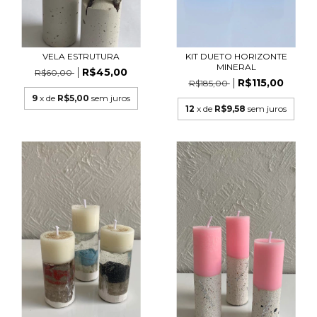
VELA ESTRUTURA
KIT DUETO HORIZONTE
MINERAL
R$45,00
R$60,00
R$115,00
R$185,00
9
x de
R$5,00
sem juros
12
x de
R$9,58
sem juros