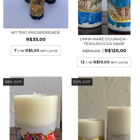
KIT TRIO PROSPERIDADE
R$35,00
LINHA MARÉ DOURADA -
TESOUROS DA MARÉ
R$120,00
7
x de
R$5,00
sem juros
R$190,00
12
x de
R$10,00
sem juros
38
%
OFF
30
%
OFF