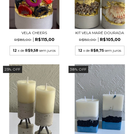
VELA CHEERS
KIT VELA MARÉ DOURADA
R$115,00
R$105,00
R$185,00
R$150,00
12
x de
R$9,58
sem juros
12
x de
R$8,75
sem juros
25
%
OFF
38
%
OFF