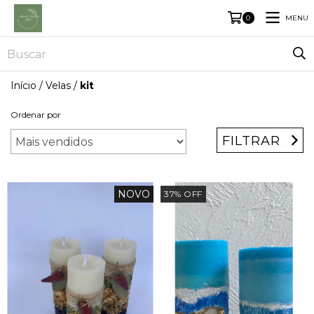
MENU
0
Início
/
Velas
/
kit
Ordenar por
FILTRAR
NOVO
37
%
OFF