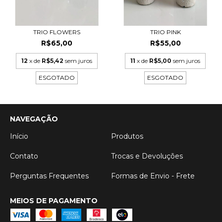
TRIO FLOWERS
TRIO PINK
R$65,00
R$55,00
12
x de
R$5,42
sem juros
11
x de
R$5,00
sem juros
ESGOTADO
ESGOTADO
NAVEGAÇÃO
Início
Produtos
Contato
Trocas e Devoluções
Perguntas Frequentes
Formas de Envio - Frete
MEIOS DE PAGAMENTO